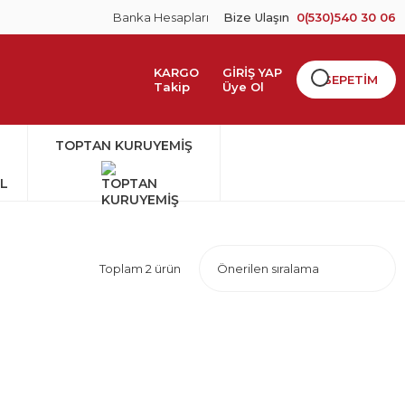
Banka Hesapları
Bize Ulaşın
0(530)540 30 06
KARGO
GİRİŞ YAP
SEPETİM
Takip
Üye Ol
TOPTAN KURUYEMİŞ
Toplam 2 ürün