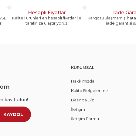
Hesaplı Fiyatlar
İade Gara
 SSL
Kaliteli ürünleri en hesaplı fiyatlar ile
Kargosu ulaşmamış, hatal
r.
tarafınıza ulaştırıyoruz.
iade garantisi 
KURUMSAL
Hakkımızda
com
Kalite Belgelerimiz
 kayıt olun!
Basında Biz
İletişim
KAYDOL
İletişim Formu