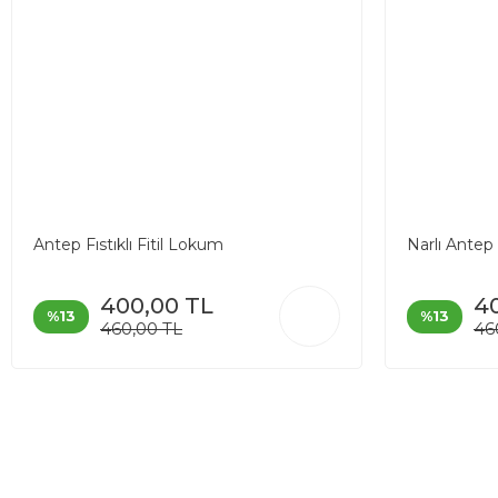
Antep Fıstıklı Fitil Lokum
Narlı Antep 
400,00 TL
4
%13
%13
460,00 TL
46