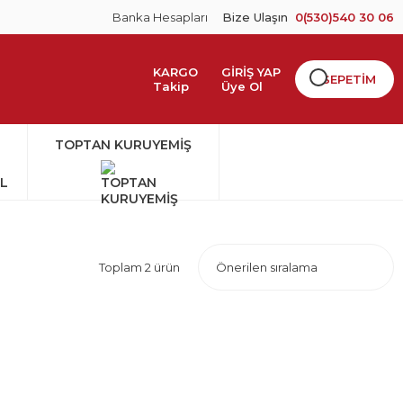
Banka Hesapları
Bize Ulaşın
0(530)540 30 06
KARGO
GİRİŞ YAP
SEPETİM
Takip
Üye Ol
TOPTAN KURUYEMİŞ
Toplam 2 ürün