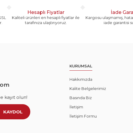
Hesaplı Fiyatlar
İade Gara
 SSL
Kaliteli ürünleri en hesaplı fiyatlar ile
Kargosu ulaşmamış, hatal
r.
tarafınıza ulaştırıyoruz.
iade garantisi 
KURUMSAL
Hakkımızda
com
Kalite Belgelerimiz
 kayıt olun!
Basında Biz
İletişim
KAYDOL
İletişim Formu