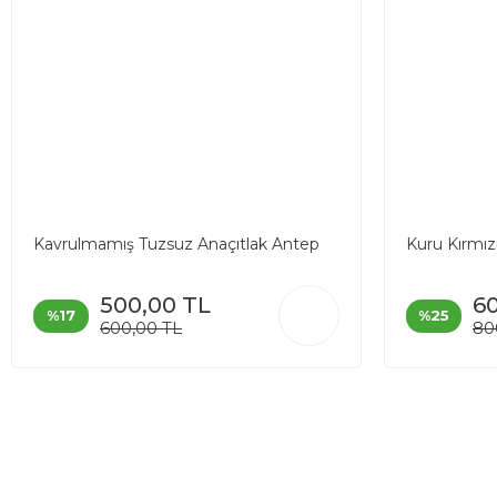
Kavrulmamış Tuzsuz Anaçıtlak Antep
Kuru Kırmızı
Fıstığı
500,00 TL
6
%17
%25
600,00 TL
80