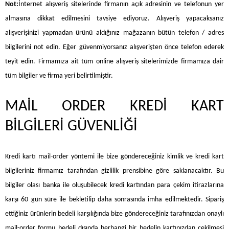
Not:
İnternet alışveriş sitelerinde firmanın açık adresinin ve telefonun yer
almasına dikkat edilmesini tavsiye ediyoruz. Alışveriş yapacaksanız
alışverişinizi yapmadan ürünü aldığınız mağazanın bütün telefon / adres
bilgilerini not edin. Eğer güvenmiyorsanız alışverişten önce telefon ederek
teyit edin. Firmamıza ait tüm online alışveriş sitelerimizde firmamıza dair
tüm bilgiler ve firma yeri belirtilmiştir.
MAİL ORDER KREDİ KART
BİLGİLERİ GÜVENLİĞİ
Kredi kartı mail-order yöntemi ile bize göndereceğiniz kimlik ve kredi kart
bilgileriniz firmamız tarafından gizlilik prensibine göre saklanacaktır. Bu
bilgiler olası banka ile oluşubilecek kredi kartından para çekim itirazlarına
karşı 60 gün süre ile bekletilip daha sonrasında imha edilmektedir. Sipariş
ettiğiniz ürünlerin bedeli karşılığında bize göndereceğiniz tarafınızdan onaylı
mail-order formu bedeli dışında herhangi bir bedelin kartınızdan çekilmesi