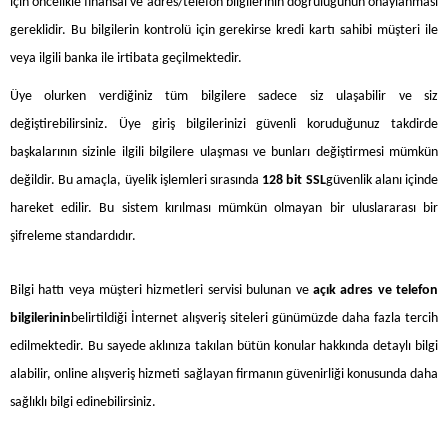
için öncelikle finansal ve adres/telefon bilgilerinin doğruluğunun onaylanması
gereklidir. Bu bilgilerin kontrolü için gerekirse kredi kartı sahibi müşteri ile
veya ilgili banka ile irtibata geçilmektedir.
Üye olurken verdiğiniz tüm bilgilere sadece siz ulaşabilir ve siz
değiştirebilirsiniz. Üye giriş bilgilerinizi güvenli koruduğunuz takdirde
başkalarının sizinle ilgili bilgilere ulaşması ve bunları değiştirmesi mümkün
değildir. Bu amaçla, üyelik işlemleri sırasında
128 bit SSL
güvenlik alanı içinde
hareket edilir. Bu sistem kırılması mümkün olmayan bir uluslararası bir
şifreleme standardıdır.
Bilgi hattı veya müşteri hizmetleri servisi bulunan ve
açık adres ve telefon
bilgilerinin
belirtildiği İnternet alışveriş siteleri günümüzde daha fazla tercih
edilmektedir. Bu sayede aklınıza takılan bütün konular hakkında detaylı bilgi
alabilir, online alışveriş hizmeti sağlayan firmanın güvenirliği konusunda daha
sağlıklı bilgi edinebilirsiniz.