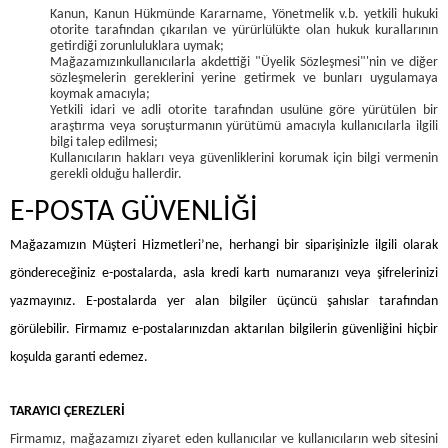
Kanun, Kanun Hükmünde Kararname, Yönetmelik v.b. yetkili hukuki
otorite tarafından çıkarılan ve yürürlülükte olan hukuk kurallarının
getirdiği zorunluluklara uymak;
Mağazamızınkullanıcılarla akdettiği "Üyelik Sözleşmesi"'nin ve diğer
sözleşmelerin gereklerini yerine getirmek ve bunları uygulamaya
koymak amacıyla;
Yetkili idari ve adli otorite tarafından usulüne göre yürütülen bir
araştırma veya soruşturmanın yürütümü amacıyla kullanıcılarla ilgili
bilgi talep edilmesi;
Kullanıcıların hakları veya güvenliklerini korumak için bilgi vermenin
gerekli olduğu hallerdir.
E-POSTA GÜVENLİĞİ
Mağazamızın Müşteri Hizmetleri’ne, herhangi bir siparişinizle ilgili olarak
göndereceğiniz e-postalarda, asla kredi kartı numaranızı veya şifrelerinizi
yazmayınız. E-postalarda yer alan bilgiler üçüncü şahıslar tarafından
görülebilir. Firmamız e-postalarınızdan aktarılan bilgilerin güvenliğini hiçbir
koşulda garanti edemez.
TARAYICI ÇEREZLERİ
Firmamız, mağazamızı ziyaret eden kullanıcılar ve kullanıcıların web sitesini