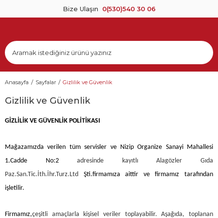
Bize Ulaşın
0(530)540 30 06
Anasayfa
Sayfalar
Gizlilik ve Güvenlik
Gizlilik ve Güvenlik
GİZLİLİK VE GÜVENLİK POLİTİKASI
Mağazamızda verilen tüm servisler ve
Nizip Organize Sanayi Mahallesi
1.Cadde No:2
adresinde kayıtlı Alagözler Gıda
Paz.San.Tic.İth.İhr.Turz.Ltd
Şti.
firmamıza aittir ve firmamız tarafından
işletilir.
Firmamız,
çeşitli amaçlarla kişisel veriler toplayabilir. Aşağıda, toplanan