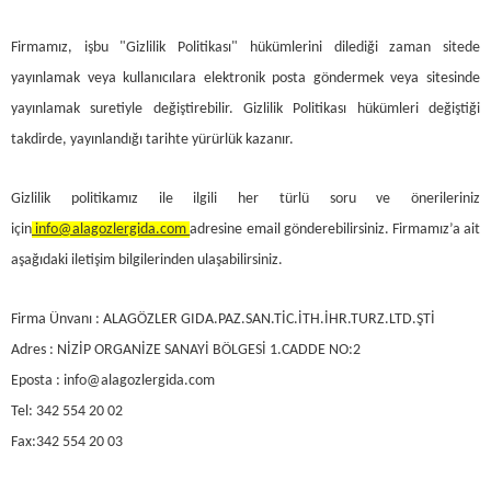
Firmamız, işbu "Gizlilik Politikası" hükümlerini dilediği zaman sitede
yayınlamak veya kullanıcılara elektronik posta göndermek veya sitesinde
yayınlamak suretiyle değiştirebilir. Gizlilik Politikası hükümleri değiştiği
takdirde, yayınlandığı tarihte yürürlük kazanır.
Gizlilik politikamız ile ilgili her türlü soru ve önerileriniz
için
info@alagozlergida.com
adresine email gönderebilirsiniz. Firmamız’a ait
aşağıdaki iletişim bilgilerinden ulaşabilirsiniz.
Firma Ünvanı : ALAGÖZLER GIDA.PAZ.SAN.TİC.İTH.İHR.TURZ.LTD.ŞTİ
Adres : NİZİP ORGANİZE SANAYİ BÖLGESİ 1.CADDE NO:2
Eposta : info@alagozlergida.com
Tel: 342 554 20 02
Fax:342 554 20 03