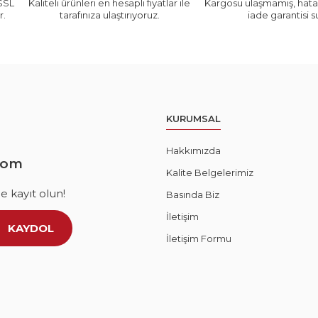
 SSL
Kaliteli ürünleri en hesaplı fiyatlar ile
Kargosu ulaşmamış, hatal
r.
tarafınıza ulaştırıyoruz.
iade garantisi 
KURUMSAL
Hakkımızda
com
Kalite Belgelerimiz
 kayıt olun!
Basında Biz
İletişim
KAYDOL
İletişim Formu