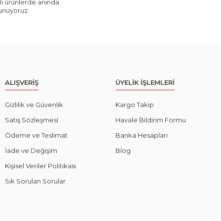
ı ürünlerde anında
sunuyoruz.
ALIŞVERİŞ
ÜYELİK İŞLEMLERİ
Gizlilik ve Güvenlik
Kargo Takip
Satış Sözleşmesi
Havale Bildirim Formu
Ödeme ve Teslimat
Banka Hesapları
İade ve Değişim
Blog
Kişisel Veriler Politikası
Kuruyemiş ve Kurumeyve
Sık Sorulan Sorular