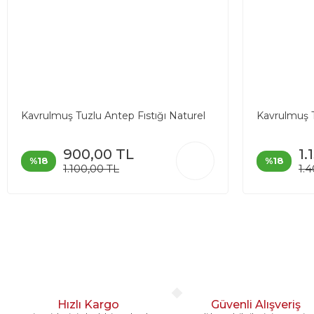
Kavrulmuş Tuzlu Antep Fıstığı Naturel
Kavrulmuş T
900,00 TL
1.
%18
%18
1.100,00 TL
1.
Hızlı Kargo
Güvenli Alışveriş