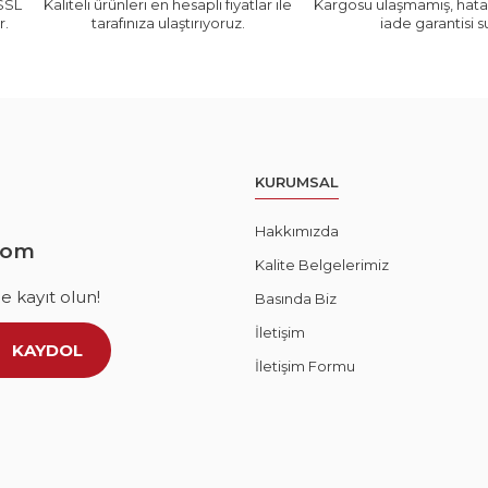
 SSL
Kaliteli ürünleri en hesaplı fiyatlar ile
Kargosu ulaşmamış, hatal
r.
tarafınıza ulaştırıyoruz.
iade garantisi 
KURUMSAL
Hakkımızda
com
Kalite Belgelerimiz
 kayıt olun!
Basında Biz
İletişim
KAYDOL
İletişim Formu