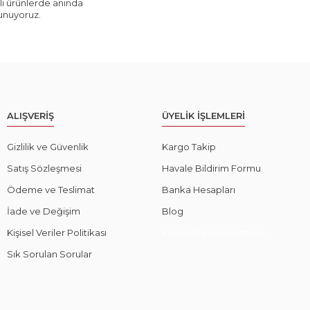
ı ürünlerde anında
sunuyoruz.
ALIŞVERİŞ
ÜYELİK İŞLEMLERİ
Gizlilik ve Güvenlik
Kargo Takip
Satış Sözleşmesi
Havale Bildirim Formu
Ödeme ve Teslimat
Banka Hesapları
İade ve Değişim
Blog
Kişisel Veriler Politikası
Kuruyemiş ve Kurumeyve
Sık Sorulan Sorular