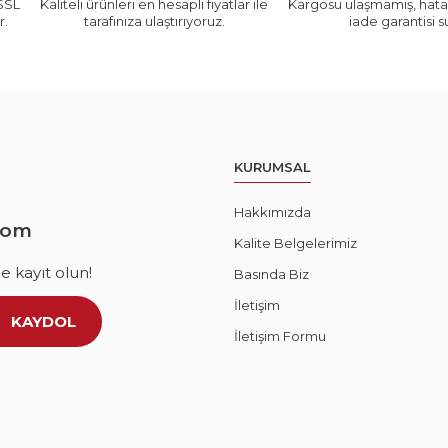
 SSL
Kaliteli ürünleri en hesaplı fiyatlar ile
Kargosu ulaşmamış, hatal
r.
tarafınıza ulaştırıyoruz.
iade garantisi 
KURUMSAL
Hakkımızda
com
Kalite Belgelerimiz
 kayıt olun!
Basında Biz
İletişim
KAYDOL
İletişim Formu