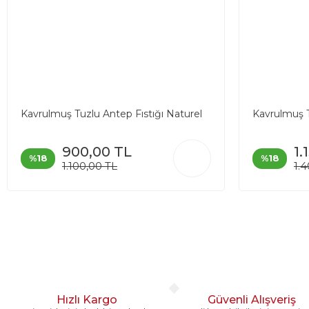
Kavrulmuş Tuzlu Antep Fıstığı Naturel
Kavrulmuş T
900,00 TL
1.
%18
%18
1.100,00 TL
1.
Hızlı Kargo
Güvenli Alışveriş