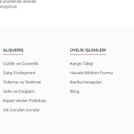
ı ürünlerde anında
sunuyoruz.
ALIŞVERİŞ
ÜYELİK İŞLEMLERİ
Gizlilik ve Güvenlik
Kargo Takip
Satış Sözleşmesi
Havale Bildirim Formu
Ödeme ve Teslimat
Banka Hesapları
İade ve Değişim
Blog
Kişisel Veriler Politikası
Kuruyemiş ve Kurumeyve
Sık Sorulan Sorular