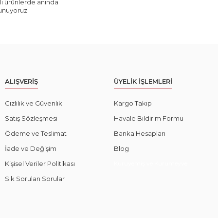
ı ürünlerde anında
sunuyoruz.
ALIŞVERİŞ
ÜYELİK İŞLEMLERİ
Gizlilik ve Güvenlik
Kargo Takip
Satış Sözleşmesi
Havale Bildirim Formu
Ödeme ve Teslimat
Banka Hesapları
İade ve Değişim
Blog
Kişisel Veriler Politikası
Kuruyemiş ve Kurumeyve
Sık Sorulan Sorular