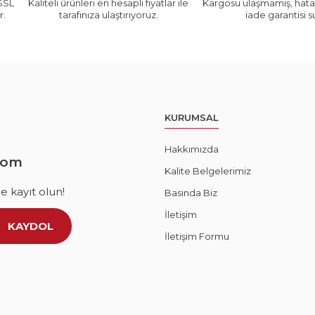
 SSL
Kaliteli ürünleri en hesaplı fiyatlar ile
Kargosu ulaşmamış, hatal
r.
tarafınıza ulaştırıyoruz.
iade garantisi 
KURUMSAL
Hakkımızda
com
Kalite Belgelerimiz
 kayıt olun!
Basında Biz
İletişim
KAYDOL
İletişim Formu