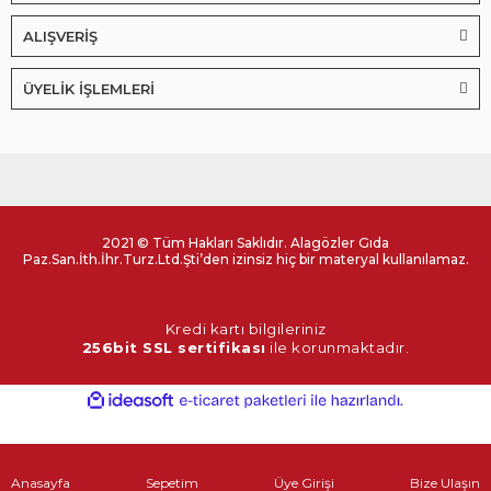
ALIŞVERİŞ
ÜYELİK İŞLEMLERİ
2021 © Tüm Hakları Saklıdır. Alagözler Gıda
Paz.San.İth.İhr.Turz.Ltd.Şti’den izinsiz hiç bir materyal kullanılamaz.
Kredi kartı bilgileriniz
256bit SSL sertifikası
ile korunmaktadır.
ile
ideasoft
e-
hazırlandı.
ticaret
paketleri
Anasayfa
Sepetim
Üye Girişi
Bize Ulaşın