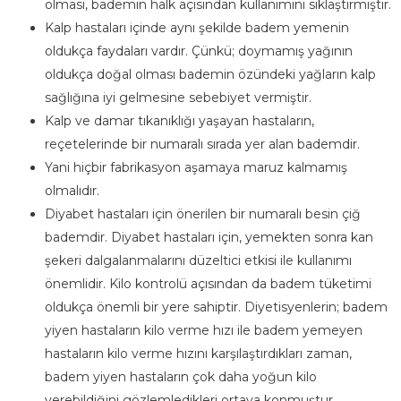
olması, bademin halk açısından kullanımını sıklaştırmıştır.
Kalp hastaları içinde aynı şekilde badem yemenin
oldukça faydaları vardır. Çünkü; doymamış yağının
oldukça doğal olması bademin özündeki yağların kalp
sağlığına iyi gelmesine sebebiyet vermiştir.
Kalp ve damar tıkanıklığı yaşayan hastaların,
reçetelerinde bir numaralı sırada yer alan bademdir.
Yani hiçbir fabrikasyon aşamaya maruz kalmamış
olmalıdır.
Diyabet hastaları için önerilen bir numaralı besin çiğ
bademdir. Diyabet hastaları için, yemekten sonra kan
şekeri dalgalanmalarını düzeltici etkisi ile kullanımı
önemlidir. Kilo kontrolü açısından da badem tüketimi
oldukça önemli bir yere sahiptir. Diyetisyenlerin; badem
yiyen hastaların kilo verme hızı ile badem yemeyen
hastaların kilo verme hızını karşılaştırdıkları zaman,
badem yiyen hastaların çok daha yoğun kilo
verebildiğini gözlemledikleri ortaya konmuştur.