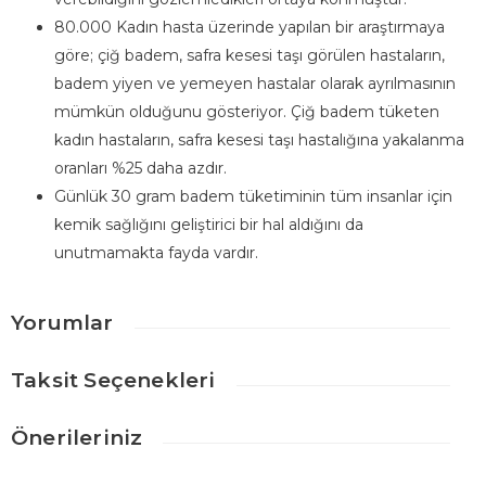
80.000 Kadın hasta üzerinde yapılan bir araştırmaya
göre; çiğ badem, safra kesesi taşı görülen hastaların,
badem yiyen ve yemeyen hastalar olarak ayrılmasının
mümkün olduğunu gösteriyor. Çiğ badem tüketen
kadın hastaların, safra kesesi taşı hastalığına yakalanma
oranları %25 daha azdır.
Günlük 30 gram badem tüketiminin tüm insanlar için
kemik sağlığını geliştirici bir hal aldığını da
unutmamakta fayda vardır.
Badem içi Çiğ
Yorumlar
Taksit Seçenekleri
Taze
Önerileriniz
Bu ürünün fiyat bilgisi, resim, ürün açıklamalarında ve diğer
Ürün taze ve güzel ama her hafta fiyat değişiyor