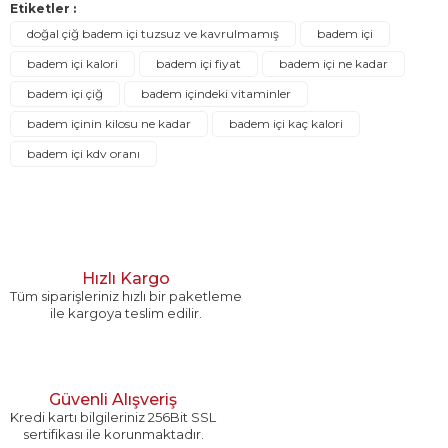
konularda yetersiz gördüğünüz noktaları öneri formunu kullanarak
Etiketler :
Aynur Ufacık | 20/08/2019
tarafımıza iletebilirsiniz.
doğal çiğ badem içi tuzsuz ve kavrulmamış
badem içi
Görüş ve önerileriniz için teşekkür ederiz.
badem içi kalori
badem içi fiyat
badem içi ne kadar
Yorum Yaz
badem içi çiğ
badem içindeki vitaminler
Ürün resmi kalitesiz, bozuk veya görüntülenemiyor.
badem içinin kilosu ne kadar
badem içi kaç kalori
Ürün açıklamasında eksik bilgiler bulunuyor.
badem içi kdv oranı
Ürün bilgilerinde hatalar bulunuyor.
Ürün fiyatı diğer sitelerden daha pahalı.
Bu ürüne benzer farklı alternatifler olmalı.
Hızlı Kargo
Tüm siparişleriniz hızlı bir paketleme
ile kargoya teslim edilir.
Gönder
Güvenli Alışveriş
Kredi kartı bilgileriniz 256Bit SSL
sertifikası ile korunmaktadır.