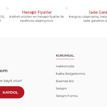
Hesaplı Fiyatlar
İade Gara
 SSL
Kaliteli ürünleri en hesaplı fiyatlar ile
Kargosu ulaşmamış, hatal
r.
tarafınıza ulaştırıyoruz.
iade garantisi 
Gönder
KURUMSAL
Hakkımızda
com
Kalite Belgelerimiz
 kayıt olun!
Basında Biz
İletişim
KAYDOL
İletişim Formu