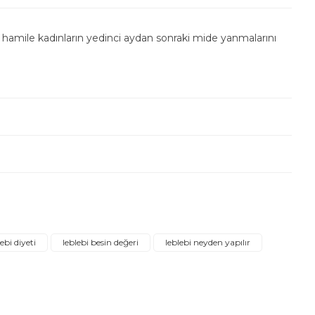
de hamile kadınların yedinci aydan sonraki mide yanmalarını
ebilirsiniz.
lebi diyeti
leblebi besin değeri
leblebi neyden yapılır