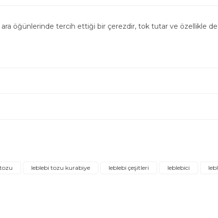
 ara öğünlerinde tercih ettiği bir çerezdir, tok tutar ve özellikle 
Bu ürüne ilk yorumu siz yapın!
Yorum Yaz
a yetersiz gördüğünüz noktaları öneri formunu kullanarak tarafımıza ilet
 tozu
leblebi tozu kurabiye
leblebi çeşitleri
leblebici
leb