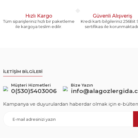
Ürün fiyatı diğer sitelerden daha pahalı.
Bu ürüne benzer farklı alternatifler olmalı.
Hızlı Kargo
Güvenli Alışveriş
Tüm siparişleriniz hızlı bir paketleme
Kredi kartı bilgileriniz 256Bit
ile kargoya teslim edilir.
sertifikası ile korunmaktadı
İLETİŞİM BİLGİLERİ
Müşteri Hizmetleri
Bize Yazın
0(530)5403006
info@alagozlergida.
Kampanya ve duyurulardan haberdar olmak için e-bültene