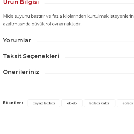
Ürün Bilgisi
Mide suyunu bastırır ve fazla kilolarından kurtulmak isteyenlerin
azaltmasında büyük rol oynamaktadır.
Yorumlar
Taksit Seçenekleri
Önerileriniz
Bu ürünün fiyat bilgisi, resim, ürün açıklamalarında ve diğer konulard
Görüş ve önerileriniz için teşekkür ederiz.
Etiketler :
beyaz leblebi
leblebi
leblebi kalori
leblebi
Ürün resmi kalitesiz, bozuk veya görüntülenemiyor.
Ürün açıklamasında eksik bilgiler bulunuyor.
Ürün bilgilerinde hatalar bulunuyor.