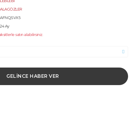
LEBLEBİ
ALAGÖZLER
AFNQSVX5
24 Ay
tlerle satın alabilirsiniz.
GELİNCE HABER VER