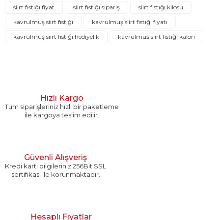
Görüş ve önerileriniz için teşekkür ederiz.
siirt fıstığı fiyat
siirt fıstığı sipariş
siirt fıstığı kilosu
kavrulmuş siirt fıstığı
kavrulmuş siirt fıstığı fiyatı
Ürün resmi kalitesiz, bozuk veya görüntülenemiyor.
kavrulmuş siirt fıstığı hediyelik
kavrulmuş siirt fıstığı kalori
Ürün açıklamasında eksik bilgiler bulunuyor.
Ürün bilgilerinde hatalar bulunuyor.
Ürün fiyatı diğer sitelerden daha pahalı.
Hızlı Kargo
Bu ürüne benzer farklı alternatifler olmalı.
Tüm siparişleriniz hızlı bir paketleme
ile kargoya teslim edilir.
Güvenli Alışveriş
Kredi kartı bilgileriniz 256Bit SSL
Gönder
sertifikası ile korunmaktadır.
Hesaplı Fiyatlar