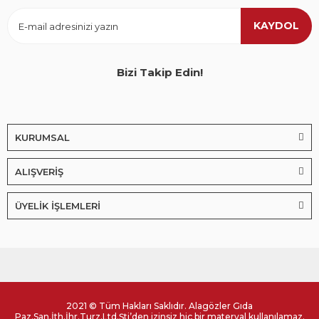
KAYDOL
Bizi Takip Edin!
KURUMSAL
ALIŞVERİŞ
ÜYELİK İŞLEMLERİ
2021 © Tüm Hakları Saklıdır. Alagözler Gıda
Paz.San.İth.İhr.Turz.Ltd.Şti’den izinsiz hiç bir materyal kullanılamaz.