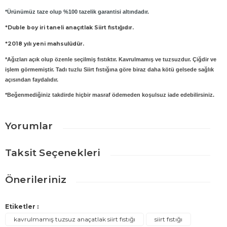
*Ürünümüz taze olup %100 tazelik garantisi altındadır.
*Duble boy iri taneli anaçıtlak Siirt fıstığıdır.
*2018 yılı yeni mahsulüdür.
*Ağızları açık olup özenle seçilmiş fıstıktır. Kavrulmamış ve tuzsuzdur. Çiğdir ve
işlem görmemiştir. Tadı tuzlu Siirt fıstığına göre biraz daha kötü gelsede sağlık
açısından faydalıdır.
*Beğenmediğiniz takdirde hiçbir masraf ödemeden koşulsuz iade edebilirsiniz.
Yorumlar
Taksit Seçenekleri
Bu ürüne ilk yorumu siz yapın!
Önerileriniz
Yorum Yaz
Bu ürünün fiyat bilgisi, resim, ürün açıklamalarında ve diğer
konularda yetersiz gördüğünüz noktaları öneri formunu kullanarak
Etiketler :
tarafımıza iletebilirsiniz.
kavrulmamış tuzsuz anaçatlak siirt fıstığı
siirt fıstığı