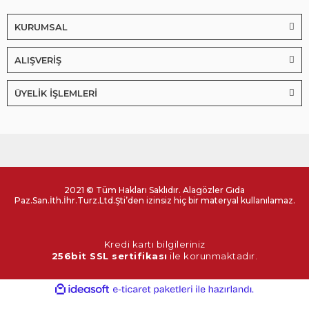
KURUMSAL
ALIŞVERİŞ
ÜYELİK İŞLEMLERİ
2021 © Tüm Hakları Saklıdır. Alagözler Gıda
Paz.San.İth.İhr.Turz.Ltd.Şti’den izinsiz hiç bir materyal kullanılamaz.
Kredi kartı bilgileriniz
256bit SSL sertifikası
ile korunmaktadır.
ile
ideasoft
e-
hazırlandı.
ticaret